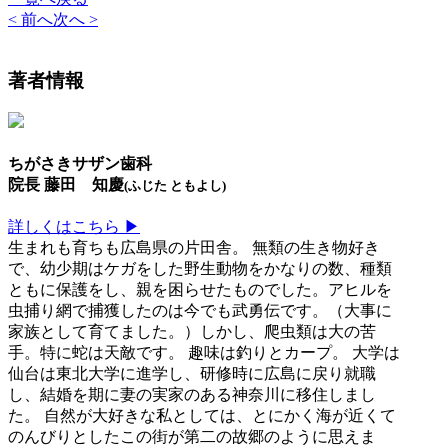
< 前へ
次へ >
著者情報
ちがさきサザン歯科
院長 藤田 知慶
(ふじた ともよし)
詳しくはこちら ▶
生まれも育ちも広島県の片田舎。 無類の生き物好き
で、幼少期はケガをした野生動物をかなりの数、種類
ともに保護をし、親を困らせたものでした。アヒルを
虫捕り網で捕獲したのは今でも武勇伝です。（大事に
家族として育てました。）しかし、爬虫類は大の苦
手。特に蛇は天敵です。 趣味は釣りとカープ。 大学は
仙台は東北大学に進学し、研修時に広島に戻り就職
し、結婚を期に妻の実家のある神奈川に移住しまし
た。 自然が大好きな私としては、とにかく海が近くて
のんびりとしたこの街が第二の故郷のように思えま