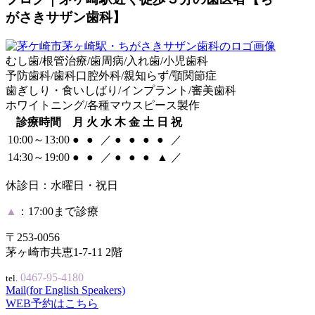
がさきサザン歯科】
むし歯/根管治療/歯周病/入れ歯/小児歯科
予防歯科/歯科口腔外科/親知らず/顎関節症
歯ぎしり・食いしばり/インプラント/審美歯科
ホワイトニング/各種マウスピース製作
診療時間
月
火
水
木
金
土
日
祝
10:00～13:00
●
●
／
●
●
●
●
／
14:30～19:00
●
●
／
●
●
●
▲
／
休診日：水曜日・祝日
▲
：17:00まで診療
〒253-0056
茅ヶ崎市共恵1-7-11 2階
0467-95-4180
tel.
Mail(for English Speakers)
WEB予約はこちら