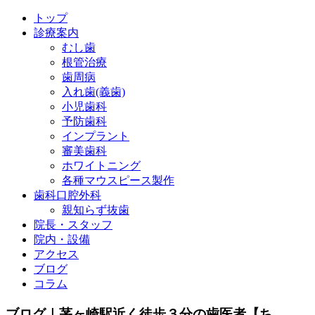
トップ
診療案内
むし歯
根管治療
歯周病
入れ歯(義歯)
小児歯科
予防歯科
インプラント
審美歯科
ホワイトニング
各種マウスピース製作
歯科口腔外科
親知らず抜歯
院長・スタッフ
院内・設備
アクセス
ブログ
コラム
ブログ｜茅ヶ崎駅近く徒歩３分の歯医者【ち