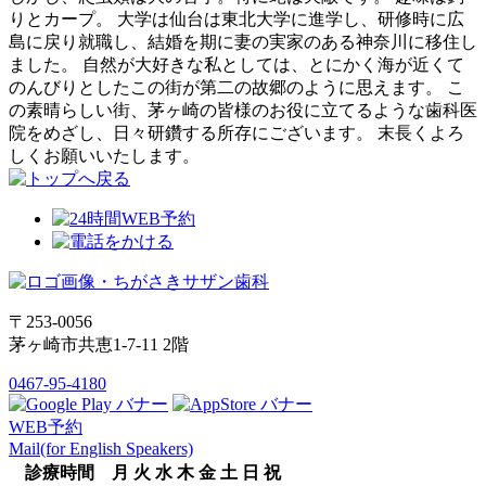
りとカープ。 大学は仙台は東北大学に進学し、研修時に広
島に戻り就職し、結婚を期に妻の実家のある神奈川に移住し
ました。 自然が大好きな私としては、とにかく海が近くて
のんびりとしたこの街が第二の故郷のように思えます。 こ
の素晴らしい街、茅ヶ崎の皆様のお役に立てるような歯科医
院をめざし、日々研鑽する所存にございます。 末長くよろ
しくお願いいたします。
〒253-0056
茅ヶ崎市共恵1-7-11 2階
0467-95-4180
WEB予約
Mail(for English Speakers)
診療時間
月
火
水
木
金
土
日
祝