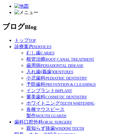
ブログ
Blog
トップ
TOP
診療案内
SERVICES
むし歯
CARIES
根管治療
ROOT CANAL TREATMENT
歯周病
PERIADONTAL DISEASE
入れ歯(義歯)
DENTURES
小児歯科
PEDIATRIC DENTISTRY
予防歯科
PREVENTION & CLEANINGS
インプラント
IMPLANT
審美歯科
COSMETIC DENTISTRY
ホワイトニング
TEETH WHITENING
各種マウスピース
製作
MOUTH GUARDS
歯科口腔外科
ORAL SURGERY
親知らず抜歯
WISDOM TEETH