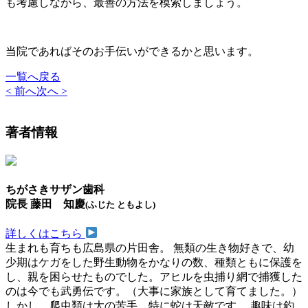
も考慮しながら、最善の方法を模索しましょう。
当院であればそのお手伝いができるかと思います。
一覧へ戻る
< 前へ
次へ >
著者情報
ちがさきサザン歯科
院長 藤田 知慶
(ふじた ともよし)
詳しくはこちら
生まれも育ちも広島県の片田舎。 無類の生き物好きで、幼
少期はケガをした野生動物をかなりの数、種類ともに保護を
し、親を困らせたものでした。アヒルを虫捕り網で捕獲した
のは今でも武勇伝です。（大事に家族として育てました。）
しかし、爬虫類は大の苦手。特に蛇は天敵です。 趣味は釣