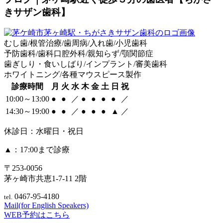
きサザン歯科】
むし歯/根管治療/歯周病/入れ歯/小児歯科
予防歯科/歯科口腔外科/親知らず/顎関節症
歯ぎしり・食いしばり/インプラント/審美歯科
ホワイトニング/各種マウスピース製作
診療時間
月
火
水
木
金
土
日
祝
10:00～13:00
●
●
／
●
●
●
●
／
14:30～19:00
●
●
／
●
●
●
▲
／
休診日：水曜日・祝日
▲
：17:00まで診療
〒253-0056
茅ヶ崎市共恵1-7-11 2階
0467-95-4180
tel.
Mail(for English Speakers)
WEB予約はこちら