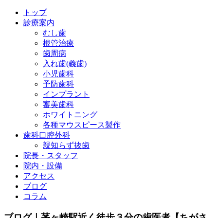
トップ
診療案内
むし歯
根管治療
歯周病
入れ歯(義歯)
小児歯科
予防歯科
インプラント
審美歯科
ホワイトニング
各種マウスピース製作
歯科口腔外科
親知らず抜歯
院長・スタッフ
院内・設備
アクセス
ブログ
コラム
ブログ｜茅ヶ崎駅近く徒歩３分の歯医者【ちがさ