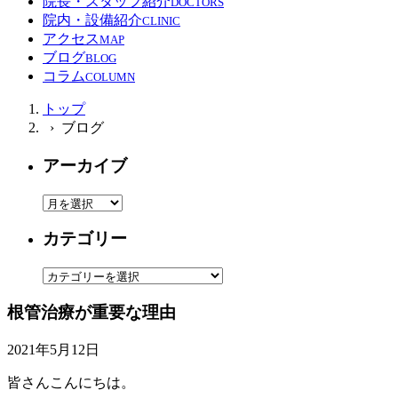
院長・スタッフ紹介
DOCTORS
院内・設備紹介
CLINIC
アクセス
MAP
ブログ
BLOG
コラム
COLUMN
トップ
› ブログ
アーカイブ
ア
ー
カテゴリー
カ
イ
カ
ブ
テ
根管治療が重要な理由
ゴ
リ
2021年5月12日
ー
皆さんこんにちは。